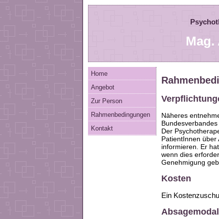
Psychot
Mag. 
Home
Rahmenbed
Angebot
Verpflichtun
Zur Person
Rahmenbedingungen
Näheres entnehmen
Bundesverbandes f
Kontakt
Der Psychotherapeu
PatientInnen über 
informieren. Er h
wenn dies erforder
Genehmigung geb
Kosten
Ein Kostenzuschus
Absagemodali