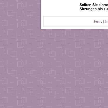
Sollten Sie einm
Sitzungen bis zu
H
ome
|
I
m